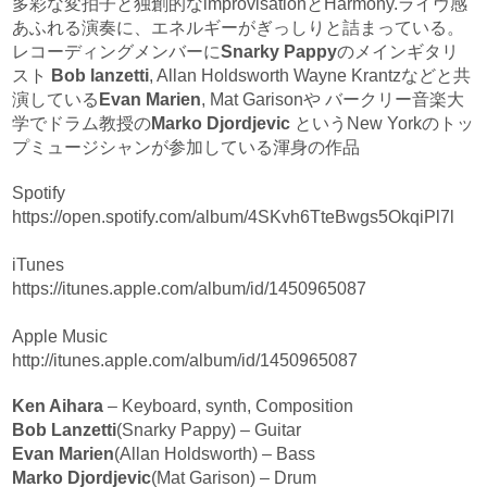
多彩な変拍子と独創的なimprovisationとHarmony.ライヴ感
あふれる演奏に、エネルギーがぎっしりと詰まっている。
レコーディングメンバーに
Snarky Pappy
のメインギタリ
スト
Bob lanzetti
, Allan Holdsworth Wayne Krantzなどと共
演している
Evan Marien
, Mat Garisonや バークリー音楽大
学でドラム教授の
Marko Djordjevic
というNew Yorkのトッ
プミュージシャンが参加している渾身の作品
Spotify
https://open.spotify.com/album/4SKvh6TteBwgs5OkqiPl7l
iTunes
https://itunes.apple.com/album/id/1450965087
Apple Music
http://itunes.apple.com/album/id/1450965087
Ken Aihara
– Keyboard, synth, Composition
Bob Lanzetti
(Snarky Pappy) – Guitar
Evan Marien
(Allan Holdsworth) – Bass
Marko Djordjevic
(Mat Garison) – Drum