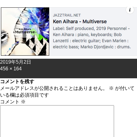
次の画像
投
2019年5月2日
稿
フ
456 × 164
日:
ル
コメントを残す
サ
メールアドレスが公開されることはありません。
※
が付いて
イ
いる欄は必須項目です
ズ
コメント
※