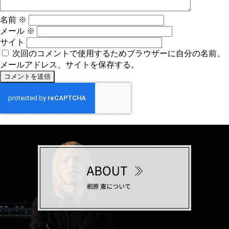
名前
※
メール
※
サイト
次回のコメントで使用するためブラウザーに自分の名前、
メールアドレス、サイトを保存する。
投
Album Review for Jazz Trail
内で公開
稿
ナ
ビ
ゲ
ー
シ
ョ
ン